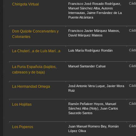
Cádi
Francisco José Rosado Rodríguez
,
Chirigota Virtual
Manuel Sánchez Alba
,
Autores
Internautas
,
Jaime Fernández de La
Puente Alcántara
Cádi
Francisco Javier Márquez Mateos
,
Don Quijote Concervantes y
David Márquez Mateos
Colorantes
Cádi
Luis María Rodríguez Rondán
La Chulerí...a de Luís Marí...a
Cádi
Manuel Santander Cahue
La Furia Española (bajitos,
cabreaos y de baja)
Cádi
José Antonio Vera Luque
,
Javier Mora
La Hermandad Omega
Ruiz
Cádi
Ramón Peñalver Hoyos
,
Manuel
Los Hojillas
Sánchez Alba (Noly)
,
Juan Carlos
Saucedo Santos
Cádi
Juan Manuel Romero Bey
,
Román
Los Poperos
López Oliva