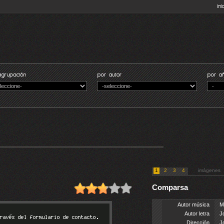
1
2
3
4
imágenes
Comparsa
Autor música
M
Autor letra
J
Dirección
J