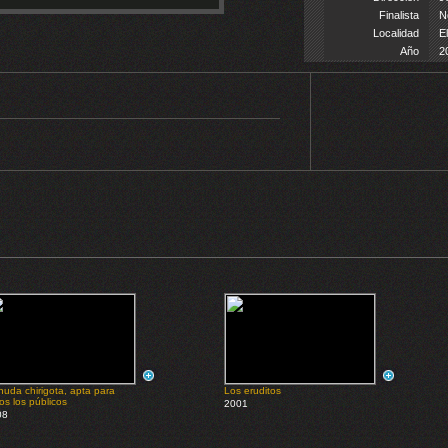
Finalista
N
Localidad
E
Año
2
uda chirigota, apta para
Los eruditos
os los públicos
2001
08