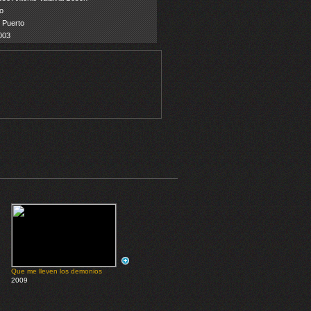
o
l Puerto
003
Que me lleven los demonios
2009