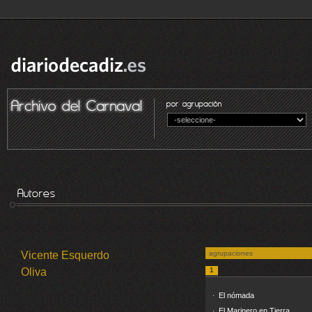
Vicente Esquerdo
agrupaciones
Oliva
1
El nómada
·
El Marinero en Tierra
·