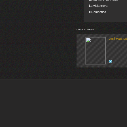
La vieja trova
·
Il Romantico
·
otros autores
José Mata Mo