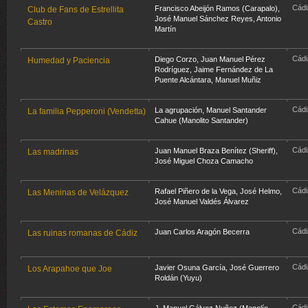
Cádi
Francisco Abeijón Ramos (Carapalo)
,
Club de Fans de Estrellita
José Manuel Sánchez Reyes
,
Antonio
Castro
Martín
Cádi
Diego Corzo
,
Juan Manuel Pérez
Humedad y Paciencia
Rodríguez
,
Jaime Fernández de La
Puente Alcántara
,
Manuel Muñiz
Cádi
La agrupación,
Manuel Santander
La familia Pepperoni (Vendetta)
Cahue (Manolito Santander)
Cádi
Juan Manuel Braza Benítez (Sheriff)
,
Las madrinas
José Miguel Choza Camacho
Cádi
Rafael Piñero de la Vega
,
José Helmo
,
Las Meninas de Velázquez
José Manuel Valdés Álvarez
Cádi
Juan Carlos Aragón Becerra
Las ruinas romanas de Cádiz
Cádi
Javier Osuna García
,
José Guerrero
Los Arapahoe que Joe
Roldán (Yuyu)
Cádi