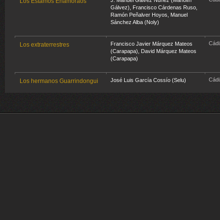
J. Manuel Gálvez Nuñez (Manolín
Los Estamos Enamoraos
Gálvez)
,
Francisco Cárdenas Ruso
,
Ramón Peñalver Hoyos
,
Manuel
Sánchez Alba (Noly)
Cádi
Francisco Javier Márquez Mateos
Los extraterrestres
(Carapapa)
,
David Márquez Mateos
(Carapapa)
Cádi
José Luis García Cossío (Selu)
Los hermanos Guarrindongui