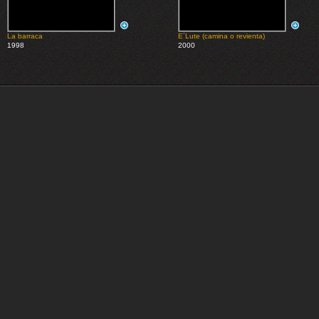
La barraca
E´Lute (camina o revienta)
1998
2000