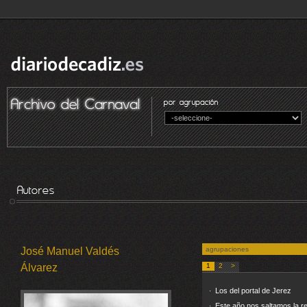
José Manuel Valdés
agrupaciones
Álvarez
1
2
>
Los del portal de Jerez
·
Este año nos saltamos la r
·