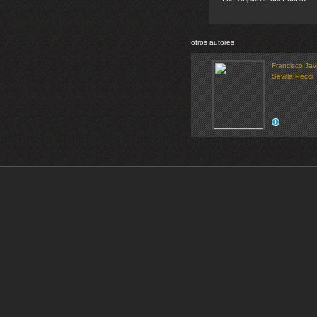
otros autores
Francisco Jav
Sevilla Pecci