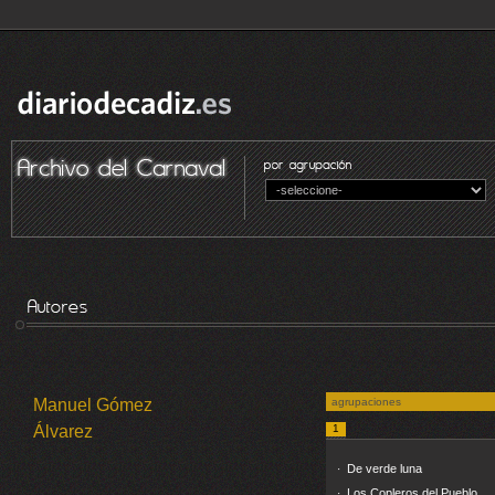
Manuel Gómez
agrupaciones
Álvarez
1
De verde luna
·
Los Copleros del Pueblo
·