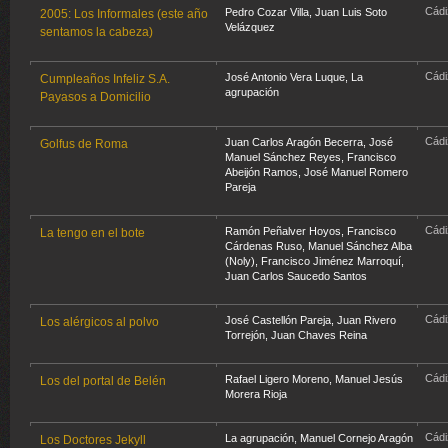
Cádi
Pedro Cozar Villa
,
Juan Luis Soto
2005: Los Informales (este año
Velázquez
sentamos la cabeza)
Cádi
José Antonio Vera Luque
, La
Cumpleaños Infeliz S.A.
agrupación
Payasos a Domicilio
Cádi
Juan Carlos Aragón Becerra
,
José
Golfus de Roma
Manuel Sánchez Reyes
,
Francisco
Abeijón Ramos
,
José Manuel Romero
Pareja
Cádi
Ramón Peñalver Hoyos
,
Francisco
La tengo en el bote
Cárdenas Ruso
,
Manuel Sánchez Alba
(Noly)
,
Francisco Jiménez Marroquí
,
Juan Carlos Saucedo Santos
Cádi
José Castellón Pareja
,
Juan Rivero
Los alérgicos al polvo
Torrejón
,
Juan Chaves Reina
Cádi
Rafael Ligero Moreno
,
Manuel Jesús
Los del portal de Belén
Morera Rioja
Cádi
La agrupación,
Manuel Cornejo Aragón
Los Doctores Jekyll