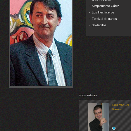
Simplemente Cádiz
·
Los Hechiceros
·
Festival de canes
·
Soldaditos
·
otros autores
Luis Manuel R
Ramos