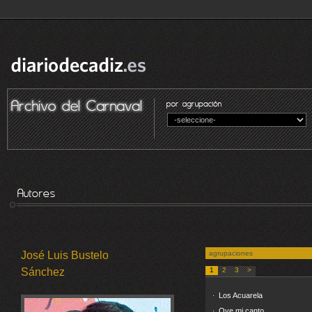
José Luis Bustelo
agrupaciones
Sánchez
1
2
3
>
Los Acuarela
·
Oye mi canto
·