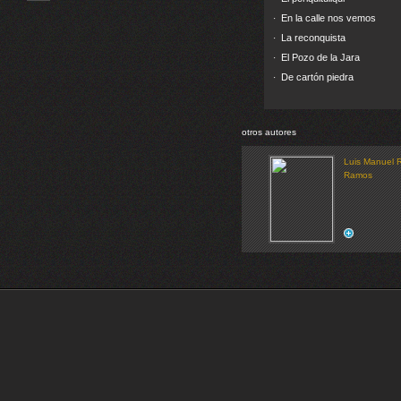
En la calle nos vemos
·
La reconquista
·
El Pozo de la Jara
·
De cartón piedra
·
otros autores
Luis Manuel R
Ramos