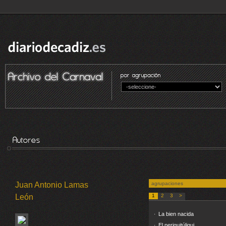
Juan Antonio Lamas
agrupaciones
León
1
2
3
>
La bien nacida
·
El periquitúliqui
·