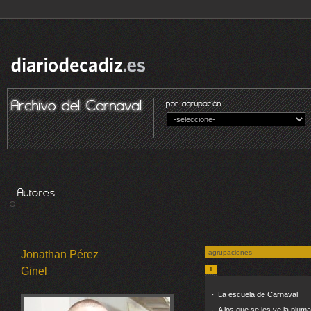
Jonathan Pérez
agrupaciones
Ginel
1
La escuela de Carnaval
·
A los que se les ve la pluma
·